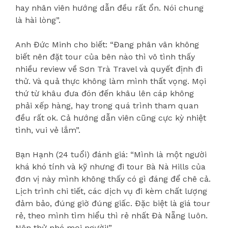
hay nhân viên hướng dẫn đều rất ổn. Nói chung
là hài lòng”.
Anh Đức Minh cho biết: “Đang phân vân không
biết nên đặt tour của bên nào thì vô tình thấy
nhiều review về Sơn Trà Travel và quyết định đi
thử. Và quả thực không làm mình thất vọng. Mọi
thứ từ khâu đưa đón đến khâu lên cáp không
phải xếp hàng, hay trong quá trình tham quan
đều rất ok. Cả hướng dẫn viên cũng cực kỳ nhiệt
tình, vui vẻ lắm”.
Bạn Hạnh (24 tuổi) đánh giá: “Mình là một người
khá khó tính và kỹ nhưng đi tour Bà Nà Hills của
đơn vị này mình không thấy có gì đáng để chê cả.
Lịch trình chi tiết, các dịch vụ đi kèm chất lượng
đảm bảo, đúng giờ đúng giấc. Đặc biệt là giá tour
rẻ, theo mình tìm hiểu thì rẻ nhất Đà Nẵng luôn.
Nên thử nhé mọi người!”.