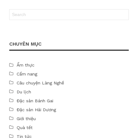
CHUYÊN MỤC
Ẩm thực
Cẩm nang
Câu chuyện Làng Nghề
Du lịch
Đặc sản Bánh Gai
Đặc sản Hải Dương
Giới thiệu
Quà tết
Tin tức