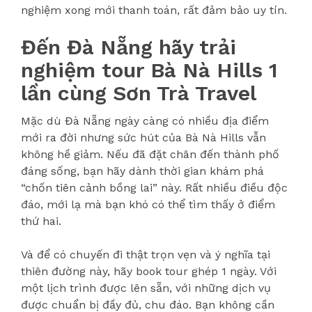
nghiệm xong mới thanh toán, rất đảm bảo uy tín.
Đến Đà Nẵng hãy trải
nghiệm tour Bà Nà Hills 1
lần cùng Sơn Trà Travel
Mặc dù Đà Nẵng ngày càng có nhiều địa điểm
mới ra đời nhưng sức hút của Bà Nà Hills vẫn
không hề giảm. Nếu đã đặt chân đến thành phố
đáng sống, bạn hãy dành thời gian khám phá
“chốn tiên cảnh bồng lai” này. Rất nhiều điều độc
đáo, mới lạ mà bạn khó có thể tìm thấy ở điểm
thứ hai.
Và để có chuyến đi thật trọn vẹn và ý nghĩa tại
thiên đường này, hãy book tour ghép 1 ngày. Với
một lịch trình được lên sẵn, với những dịch vụ
được chuẩn bị đầy đủ, chu đáo. Bạn không cần