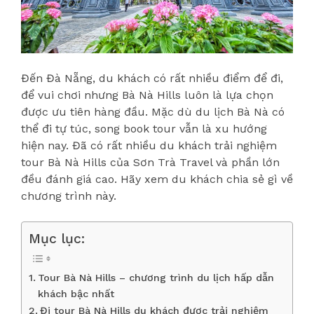
Đến Đà Nẵng, du khách có rất nhiều điểm để đi,
để vui chơi nhưng Bà Nà Hills luôn là lựa chọn
được ưu tiên hàng đầu. Mặc dù du lịch Bà Nà có
thể đi tự túc, song book tour vẫn là xu hướng
hiện nay. Đã có rất nhiều du khách trải nghiệm
tour Bà Nà Hills của Sơn Trà Travel và phần lớn
đều đánh giá cao. Hãy xem du khách chia sẻ gì về
chương trình này.
Mục lục:
Tour Bà Nà Hills – chương trình du lịch hấp dẫn
khách bậc nhất
Đi tour Bà Nà Hills du khách được trải nghiệm