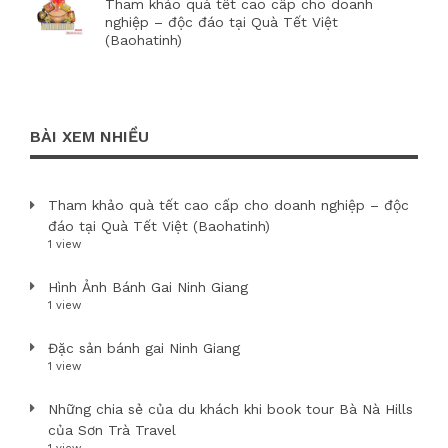
Tham khảo quà tết cao cấp cho doanh
nghiệp – độc đáo tại Quà Tết Việt
(Baohatinh)
BÀI XEM NHIỀU
Tham khảo quà tết cao cấp cho doanh nghiệp – độc
đáo tại Quà Tết Việt (Baohatinh)
1 view
Hình Ảnh Bánh Gai Ninh Giang
1 view
Đặc sản bánh gai Ninh Giang
1 view
Những chia sẻ của du khách khi book tour Bà Nà Hills
của Sơn Trà Travel