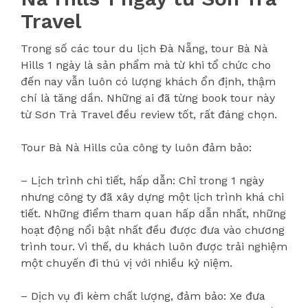
Travel
Trong số các tour du lịch Đà Nẵng, tour Bà Nà
Hills 1 ngày là sản phẩm mà từ khi tổ chức cho
đến nay vẫn luôn có lượng khách ổn định, thậm
chí là tăng dần. Những ai đã từng book tour này
từ Sơn Trà Travel đều review tốt, rất đáng chọn.
Tour Bà Nà Hills của công ty luôn đảm bảo:
– Lịch trình chi tiết, hấp dẫn: Chỉ trong 1 ngày
nhưng công ty đã xây dựng một lịch trình khá chi
tiết. Những điểm tham quan hấp dẫn nhất, những
hoạt động nổi bật nhất đều được đưa vào chương
trình tour. Vì thế, du khách luôn được trải nghiệm
một chuyến đi thú vị với nhiều kỷ niệm.
– Dịch vụ đi kèm chất lượng, đảm bảo: Xe đưa