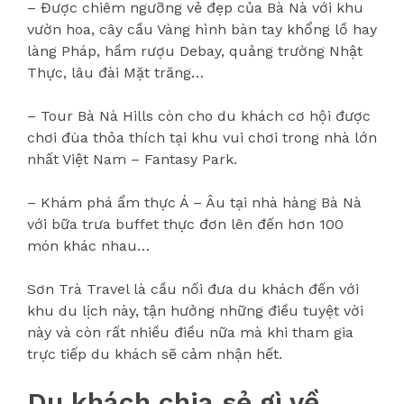
– Được chiêm ngưỡng vẻ đẹp của Bà Nà với khu
vườn hoa, cây cầu Vàng hình bàn tay khổng lồ hay
làng Pháp, hầm rượu Debay, quảng trường Nhật
Thực, lâu đài Mặt trăng…
– Tour Bà Nà Hills còn cho du khách cơ hội được
chơi đùa thỏa thích tại khu vui chơi trong nhà lớn
nhất Việt Nam – Fantasy Park.
– Khám phá ẩm thực Á – Âu tại nhà hàng Bà Nà
với bữa trưa buffet thực đơn lên đến hơn 100
món khác nhau…
Sơn Trà Travel là cầu nối đưa du khách đến với
khu du lịch này, tận hưởng những điều tuyệt vời
này và còn rất nhiều điều nữa mà khi tham gia
trực tiếp du khách sẽ cảm nhận hết.
Du khách chia sẻ gì về