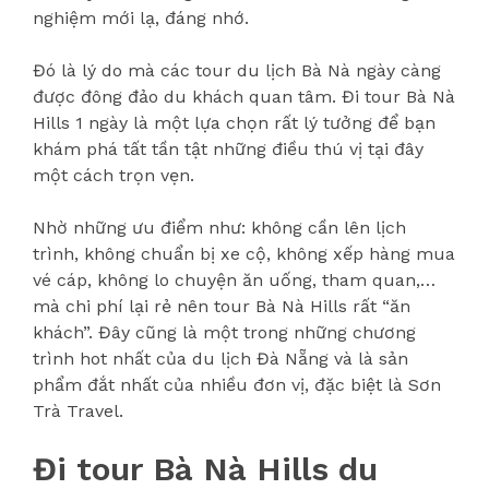
nghiệm mới lạ, đáng nhớ.
Đó là lý do mà các tour du lịch Bà Nà ngày càng
được đông đảo du khách quan tâm. Đi tour Bà Nà
Hills 1 ngày là một lựa chọn rất lý tưởng để bạn
khám phá tất tần tật những điều thú vị tại đây
một cách trọn vẹn.
Nhờ những ưu điểm như: không cần lên lịch
trình, không chuẩn bị xe cộ, không xếp hàng mua
vé cáp, không lo chuyện ăn uống, tham quan,…
mà chi phí lại rẻ nên tour Bà Nà Hills rất “ăn
khách”. Đây cũng là một trong những chương
trình hot nhất của du lịch Đà Nẵng và là sản
phẩm đắt nhất của nhiều đơn vị, đặc biệt là Sơn
Trà Travel.
Đi tour Bà Nà Hills du