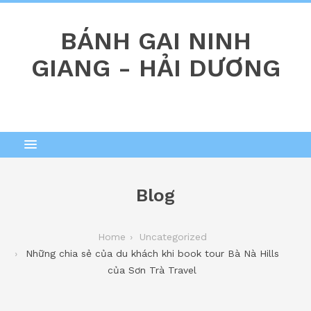
BÁNH GAI NINH
GIANG - HẢI DƯƠNG
Blog
Home
Uncategorized
Những chia sẻ của du khách khi book tour Bà Nà Hills
của Sơn Trà Travel