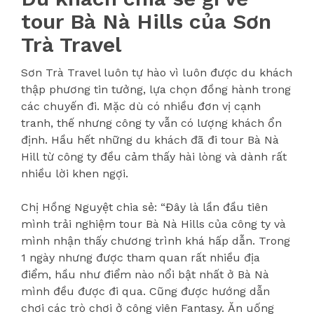
tour Bà Nà Hills của Sơn
Trà Travel
Sơn Trà Travel luôn tự hào vì luôn được du khách
thập phương tin tưởng, lựa chọn đồng hành trong
các chuyến đi. Mặc dù có nhiều đơn vị cạnh
tranh, thế nhưng công ty vẫn có lượng khách ổn
định. Hầu hết những du khách đã đi tour Bà Nà
Hill từ công ty đều cảm thấy hài lòng và dành rất
nhiều lời khen ngợi.
Chị Hồng Nguyệt chia sẻ: “Đây là lần đầu tiên
mình trải nghiệm tour Bà Nà Hills của công ty và
mình nhận thấy chương trình khá hấp dẫn. Trong
1 ngày nhưng được tham quan rất nhiều địa
điểm, hầu như điểm nào nổi bật nhất ở Bà Nà
mình đều được đi qua. Cũng được hướng dẫn
chơi các trò chơi ở công viên Fantasy. Ăn uống